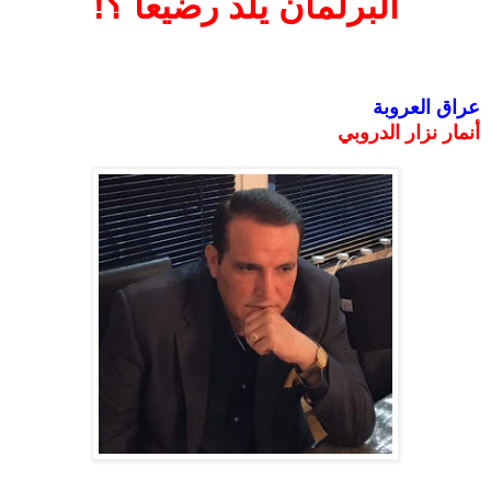
البرلمان يلد رضيعا ؟!
عراق العروبة
أنمار نزار الدروبي