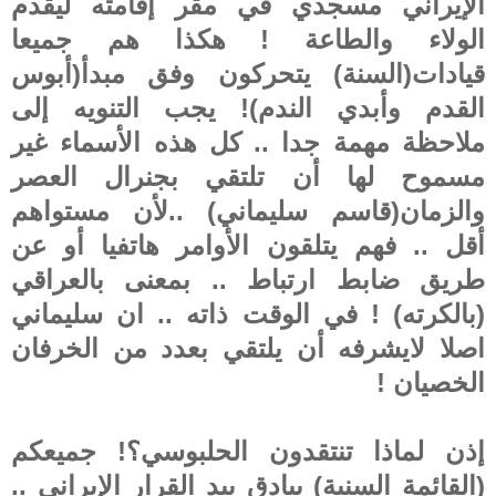
الإيراني مسجدي في مقر إقامته ليقدم
الولاء والطاعة ! هكذا هم جميعا
قيادات(السنة) يتحركون وفق مبدأ(أبوس
القدم وأبدي الندم)! يجب التنويه إلى
ملاحظة مهمة جدا .. كل هذه الأسماء غير
مسموح لها أن تلتقي بجنرال العصر
والزمان(قاسم سليماني) ..لأن مستواهم
أقل .. فهم يتلقون الأوامر هاتفيا أو عن
طريق ضابط ارتباط .. بمعنى بالعراقي
(بالكرته) ! في الوقت ذاته .. ان سليماني
اصلا لايشرفه أن يلتقي بعدد من الخرفان
الخصيان !
إذن لماذا تنتقدون الحلبوسي؟! جميعكم
(القائمة السنية) بيادق بيد القرار الإيراني ..