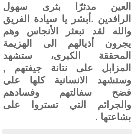
العين مدثرّا بثرى سهول
الرافدين .أبشر يا سيادة الفريق
والله لقد تبعثر الأنجاس وهم
يجرون أذيالهم الى الهزيمة
المحققة الكبرى، ستشهد
المزابل على نتانة جيفتهم ,
وستشهد الانسانية كلها على
فضح سفالتهم وفسادهم
والجرائم التي تستروا على
بشاعتها .