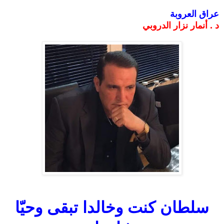
عراق العروبة
د . أنمار نزار الدروبي
سلطان كنت وخالدا تبقى وحيّا